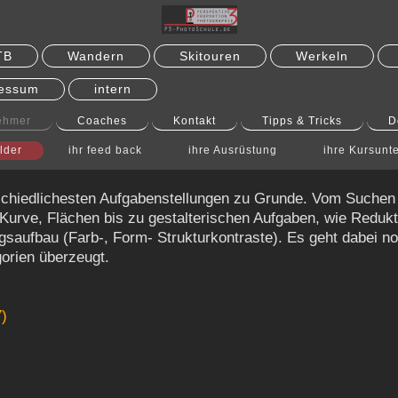
TB
Wandern
Skitouren
Werkeln
essum
intern
nehmer
Coaches
Kontakt
Tipps & Tricks
D
ilder
ihr feed back
ihre Ausrüstung
ihre Kursunt
rschiedlichesten Aufgabenstellungen zu Grunde. Vom Suchen
 Kurve, Flächen bis zu gestalterischen Aufgaben, wie Redukt
saufbau (Farb-, Form- Strukturkontraste). Es geht dabei no
orien überzeugt.
)