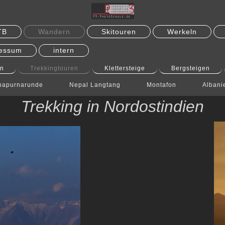
TB
Wandern
Skitouren
Werkeln
essum
intern
n
Trekkingtouren
Klettersteige
Bergsteigen
napurnarunde
Nepal Langtang
Montafon
Albani
Trekking in Nordostindien