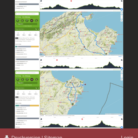
Druckversion
|
Sitemap
Login